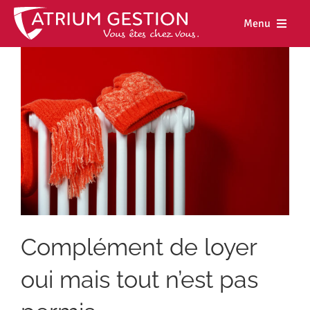
Skip
to
Menu
content
Accueil
Notre maiso
Nos métiers
Nos biens
Nos agence
Nos actualit
Complément de loyer
Nous rejoind
oui mais tout n’est pas
Espace cl