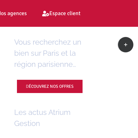
os agences
Espace client
Toggle
Vous recherchez un
Sliding
bien sur Paris et la
Bar
Area
région parisienne…
D
ÉCOUVREZ NOS OFFRES
Les actus Atrium
Gestion