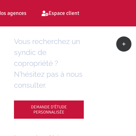
os agences
Espace client
Toggle
Vous recherchez un
Sliding
syndic de
Bar
Area
copropriété ?
N’hésitez pas à nous
consulter.
DEMANDE D’ÉTUDE
PERSONNALISÉE