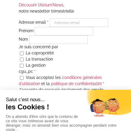
Découvrir l’Atrium’News
,
notre newsletter trimestrielle
Adresse email
*
Prénom
Nom
Je suis concerné par
La copropriété
La transaction
La gestion
cgu_pc
*
Vous acceptez les
conditions générales
d’utilisation
et la
politique de confidentialité
*
J'accepte de recevoir également des emails
Je souhaite être informé(e) de toutes les
actualités immobilières des agences de la
Maison Atrium Gestion. À tout moment, vous
pourrez utiliser le lien de désabonnement
intégré aux courriers électroniques qui vous
seront envoyés.