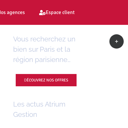
os agences
Espace client
Toggle
Vous recherchez un
Sliding
bien sur Paris et la
Bar
Area
région parisienne…
D
ÉCOUVREZ NOS OFFRES
Les actus Atrium
Gestion