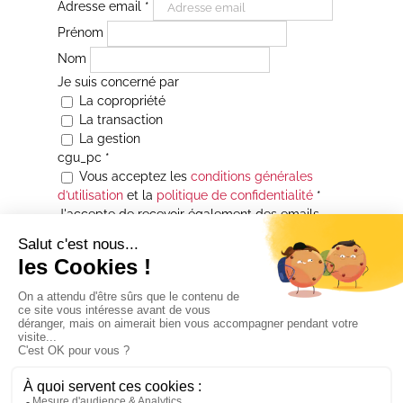
Adresse email
*
Prénom
Nom
Je suis concerné par
La copropriété
La transaction
La gestion
cgu_pc
*
Vous acceptez les
conditions générales
d’utilisation
et la
politique de confidentialité
*
J'accepte de recevoir également des emails
Je souhaite être informé(e) de toutes les
actualités immobilières des agences de la
Maison Atrium Gestion. À tout moment, vous
pourrez utiliser le lien de désabonnement
intégré aux courriers électroniques qui vous
seront envoyés.
* Champs obligatoires