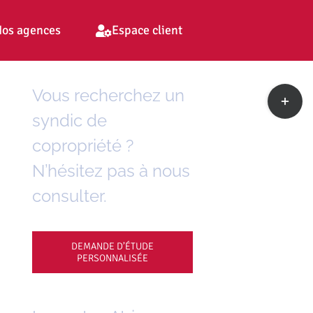
os agences
Espace client
Toggle
Vous recherchez un
Sliding
syndic de
Bar
Area
copropriété ?
N’hésitez pas à nous
consulter.
DEMANDE D’ÉTUDE
PERSONNALISÉE