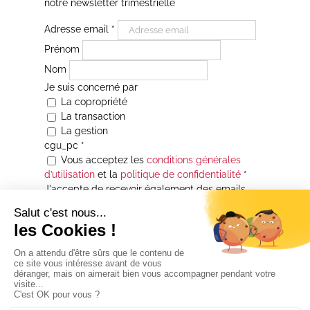
notre newsletter trimestrielle
Adresse email
*
Prénom
Nom
Je suis concerné par
La copropriété
La transaction
La gestion
cgu_pc
*
Vous acceptez les
conditions générales
d’utilisation
et la
politique de confidentialité
*
J'accepte de recevoir également des emails
Je souhaite être informé(e) de toutes les
actualités immobilières des agences de la
Maison Atrium Gestion. À tout moment, vous
pourrez utiliser le lien de désabonnement
intégré aux courriers électroniques qui vous
seront envoyés.
* Champs obligatoires