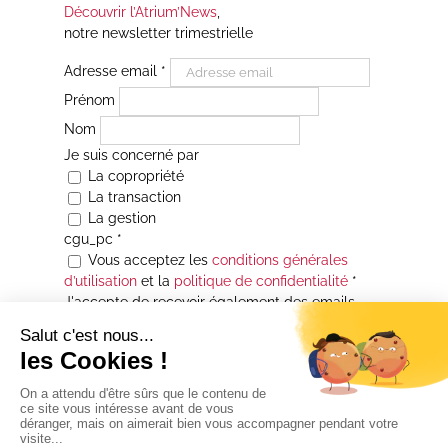
Découvrir l’Atrium’News
,
notre newsletter trimestrielle
Adresse email
*
Prénom
Nom
Je suis concerné par
La copropriété
La transaction
La gestion
cgu_pc
*
Vous acceptez les
conditions générales
d’utilisation
et la
politique de confidentialité
*
J'accepte de recevoir également des emails
Je souhaite être informé(e) de toutes les
actualités immobilières des agences de la
Maison Atrium Gestion. À tout moment, vous
pourrez utiliser le lien de désabonnement
intégré aux courriers électroniques qui vous
seront envoyés.