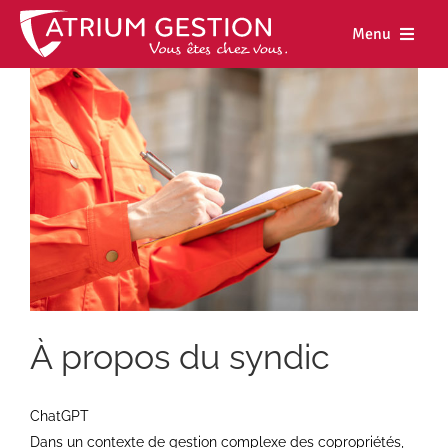
Skip
to
Menu
content
Accueil
Notre maiso
Nos métiers
Nos biens
Nos agence
Nos actualit
À propos du syndic
Nous rejoind
Espace cl
ChatGPT
Dans un contexte de gestion complexe des copropriétés,