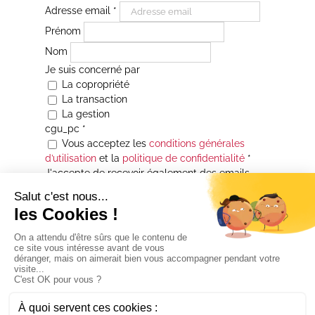
Adresse email
*
Prénom
Nom
Je suis concerné par
La copropriété
La transaction
La gestion
cgu_pc
*
Vous acceptez les
conditions générales
d’utilisation
et la
politique de confidentialité
*
J'accepte de recevoir également des emails
Je souhaite être informé(e) de toutes les
actualités immobilières des agences de la
Maison Atrium Gestion. À tout moment, vous
pourrez utiliser le lien de désabonnement
intégré aux courriers électroniques qui vous
seront envoyés.
* Champs obligatoires