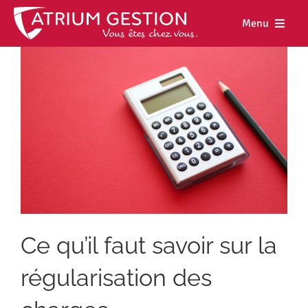
Skip
to
Menu
content
Accueil
Notre maiso
Nos métiers
Nos biens
Nos agence
Nos actualit
Ce qu’il faut savoir sur la
Nous rejoind
régularisation des
Espace cl