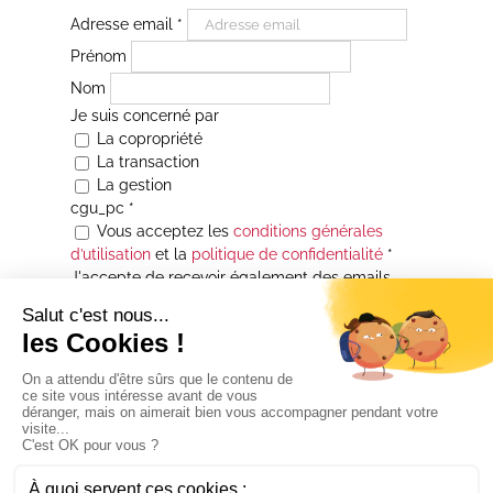
Adresse email
*
Prénom
Nom
Je suis concerné par
La copropriété
La transaction
La gestion
cgu_pc
*
Vous acceptez les
conditions générales
d’utilisation
et la
politique de confidentialité
*
J'accepte de recevoir également des emails
Je souhaite être informé(e) de toutes les
actualités immobilières des agences de la
Maison Atrium Gestion. À tout moment, vous
pourrez utiliser le lien de désabonnement
intégré aux courriers électroniques qui vous
seront envoyés.
* Champs obligatoires