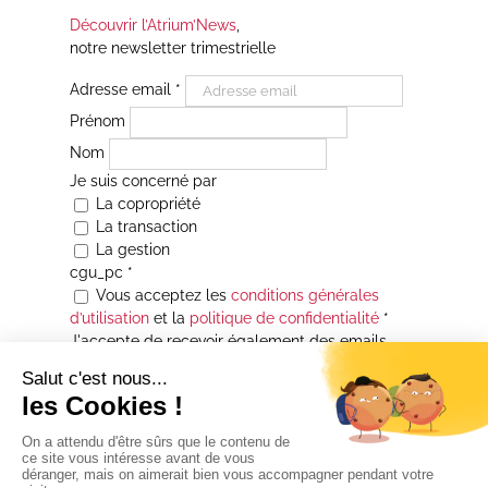
Découvrir l’Atrium’News
,
notre newsletter trimestrielle
Adresse email
*
Prénom
Nom
Je suis concerné par
La copropriété
La transaction
La gestion
cgu_pc
*
Vous acceptez les
conditions générales
d’utilisation
et la
politique de confidentialité
*
J'accepte de recevoir également des emails
Je souhaite être informé(e) de toutes les
actualités immobilières des agences de la
Maison Atrium Gestion. À tout moment, vous
pourrez utiliser le lien de désabonnement
intégré aux courriers électroniques qui vous
seront envoyés.