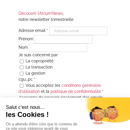
Découvrir l’Atrium’News
,
notre newsletter trimestrielle
Adresse email
*
Prénom
Nom
Je suis concerné par
La copropriété
La transaction
La gestion
cgu_pc
*
Vous acceptez les
conditions générales
d’utilisation
et la
politique de confidentialité
*
J'accepte de recevoir également des emails
Je souhaite être informé(e) de toutes les
actualités immobilières des agences de la
Maison Atrium Gestion. À tout moment, vous
pourrez utiliser le lien de désabonnement
intégré aux courriers électroniques qui vous