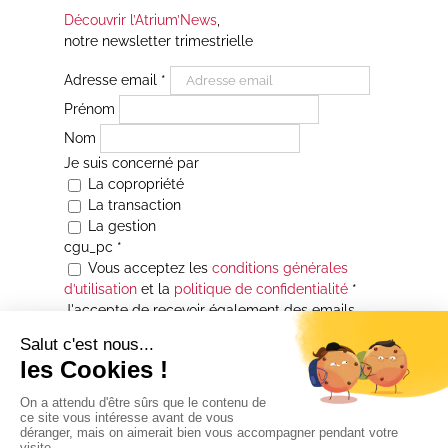
Découvrir l’Atrium’News
,
notre newsletter trimestrielle
Adresse email
*
Prénom
Nom
Je suis concerné par
La copropriété
La transaction
La gestion
cgu_pc
*
Vous acceptez les
conditions générales
d’utilisation
et la
politique de confidentialité
*
J'accepte de recevoir également des emails
Je souhaite être informé(e) de toutes les
actualités immobilières des agences de la
Maison Atrium Gestion. À tout moment, vous
pourrez utiliser le lien de désabonnement
intégré aux courriers électroniques qui vous
seront envoyés.