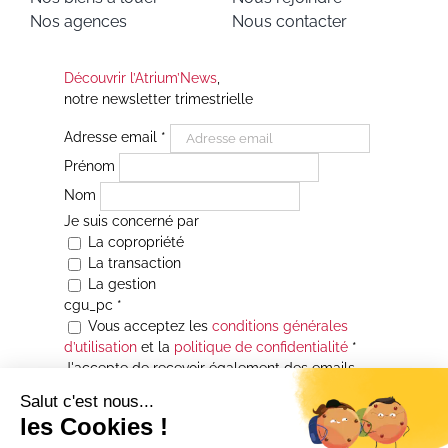
Nos agences
Nous contacter
Découvrir l’Atrium’News
,
notre newsletter trimestrielle
Adresse email
*
Prénom
Nom
Je suis concerné par
La copropriété
La transaction
La gestion
cgu_pc
*
Vous acceptez les
conditions générales
d’utilisation
et la
politique de confidentialité
*
J'accepte de recevoir également des emails
Je souhaite être informé(e) de toutes les
actualités immobilières des agences de la
Maison Atrium Gestion. À tout moment, vous