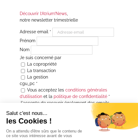
Découvrir l’Atrium’News
,
notre newsletter trimestrielle
Adresse email
*
Prénom
Nom
Je suis concerné par
La copropriété
La transaction
La gestion
cgu_pc
*
Vous acceptez les
conditions générales
d’utilisation
et la
politique de confidentialité
*
J'accepte de recevoir également des emails
Je souhaite être informé(e) de toutes les
actualités immobilières des agences de la
Maison Atrium Gestion. À tout moment, vous
pourrez utiliser le lien de désabonnement
intégré aux courriers électroniques qui vous