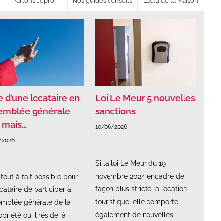
Parlons copro
Nos guides conseils
L’actu de la Maison
e d’une locataire en
Loi Le Meur 5 nouvelles
emblée générale
sanctions
, mais…
10/06/2026
/2026
Si la loi Le Meur du 19
novembre 2024 encadre de
t tout à fait possible pour
façon plus stricte la location
cataire de participer à
touristique, elle comporte
semblée générale de la
également de nouvelles
priété où il réside, à