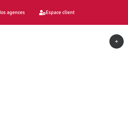
os agences
Espace client
Toggle
Sliding
Bar
Area