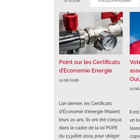
À la une
Focus immobilier
Point sur les Certificats
Vot
d’Economie Energie
ass
Oui
11/06/2026
11/06
L’an dernier, les Certificats
d’Économie d’énergie fêtaient
Il es
leurs 20 ans. Ils ont été conçus
un lo
dans le cadre de la loi POPE
l’as
du 13 juillet 2005 pour obliger
copro