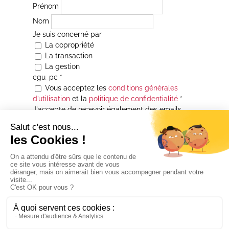
Prénom
Nom
Je suis concerné par
La copropriété
La transaction
La gestion
cgu_pc
*
Vous acceptez les
conditions générales
d’utilisation
et la
politique de confidentialité
*
J'accepte de recevoir également des emails
Je souhaite être informé(e) de toutes les
actualités immobilières des agences de la
Maison Atrium Gestion. À tout moment, vous
pourrez utiliser le lien de désabonnement
intégré aux courriers électroniques qui vous
seront envoyés.
* Champs obligatoires