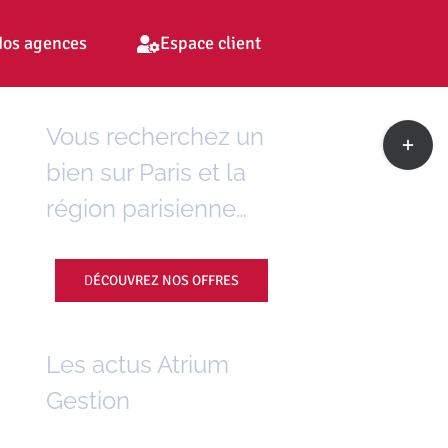
os agences
Espace client
Toggle
Vous recherchez un
Sliding
bien sur Paris et la
Bar
Area
région parisienne…
D
ÉCOUVREZ NOS OFFRES
Les actus Atrium
Gestion